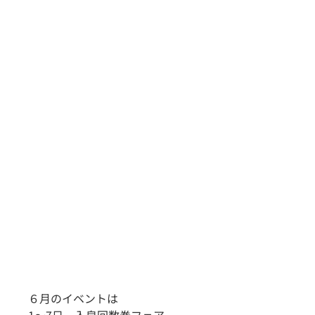
６月のイベントは
1～7日　入泉回数券フェア　